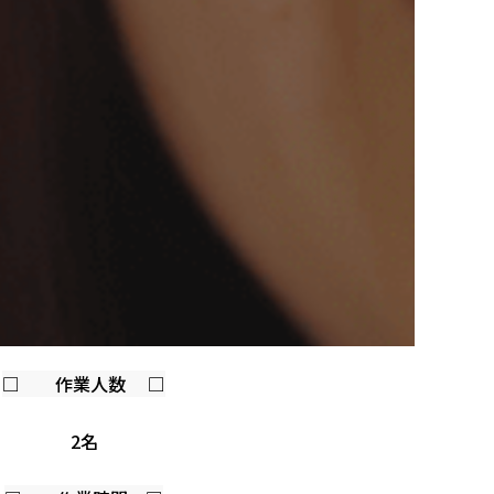
□ 作業人数 □
2名