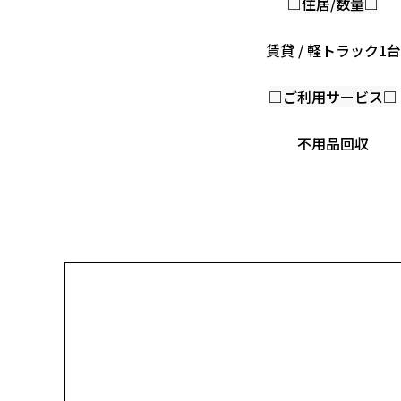
□住居/数量□
賃貸 / 軽トラック1台
□ご利用サービス□
不用品回収