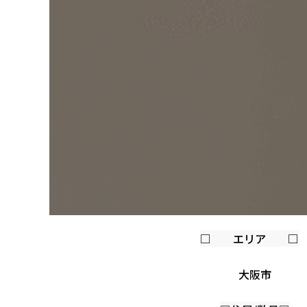
□ エリア □
大阪市