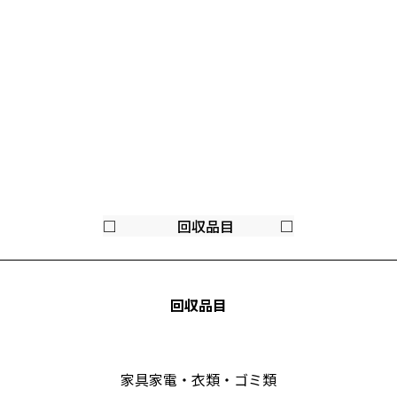
□ 回収品目 □
回収品目
家具家電・衣類・ゴミ類