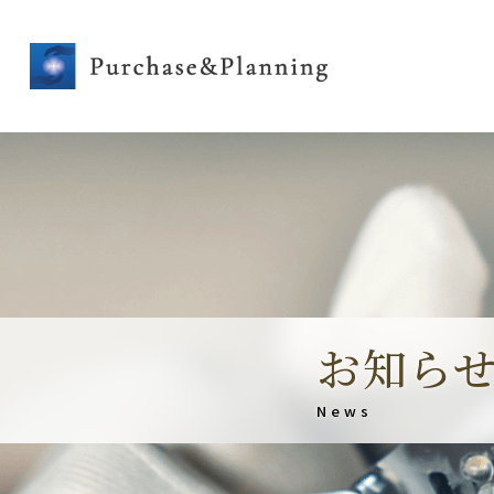
お知ら
News