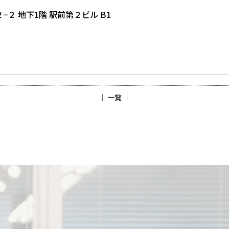
−２ 地下1階 駅前第２ビル B1
│ 一覧 │